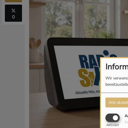
0
Infor
Wir verwend
bereitzustel
Alle akzept
A
Zw
Aktiviert