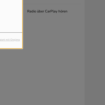
Radio über CarPlay hören
siert mit Orejime