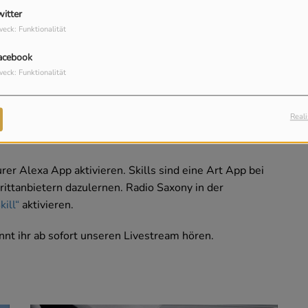
witter
eck: Funktionalität
acebook
eck: Funktionalität
on
Amazon, könn
t
ihr
Radio
Saxony
hören. Wir erklären
h
en sollte.
Reali
urer Alexa App
aktivieren.
Skills sind eine Art App bei
ittanbietern dazulernen.
Radio
Saxony in der
kill
“
aktivieren
.
önn
t ihr ab sofort
unser
en
Live
stream
hören
.