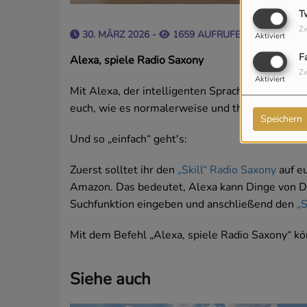
T
Zw
30. MÄRZ 2026 -
1659 AUFRUFE
Aktiviert
F
Alexa, spiele Radio
Saxony
Zw
Aktiviert
Mit Alexa, der intelligenten Sprachsteuerung
v
euch
, wie es
normalerweise und theoretisch
ge
Speichern
Und so
„
einfach
“
geht's:
Zuerst
solltet
ihr
den
„
Skill
“
Radio Saxony
auf e
Amazon. Das bedeutet, Alexa kann Dinge von Dr
Suchfunktion eingeben und anschließend den
„
S
Mit dem Befehl „Alexa, spiele Radio
Saxony
“ k
Siehe auch