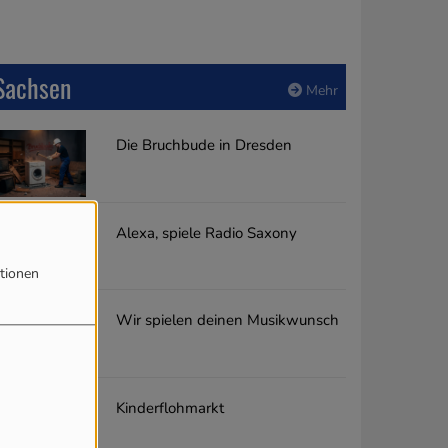
Sachsen
Mehr
Die Bruchbude in Dresden
Alexa, spiele Radio Saxony
tionen
Wir spielen deinen Musikwunsch
Kinderflohmarkt