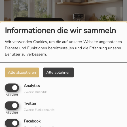
Informationen die wir sammeln
Wir verwenden Cookies, um die auf unserer Website angebotenen
Dienste und Funktionen bereitzustellen und die Erfahrung unserer
Benutzer zu verbessern.
Alle akzeptieren
Alle ablehnen
30. MÄRZ 2026 -
1654 AUFRUFE
Analytics
Alexa, spiele Radio
Saxony
Zweck: Analytik
Aktiviert
Twitter
Mit Alexa, der intelligenten Sprachsteuerung
von
Zweck: Funktionalität
Amazon, könn
t
ihr
Radio
Saxony
hören. Wir erklären
Aktiviert
euch
, wie es
normalerweise und theoretisch
geh
en sollte.
Facebook