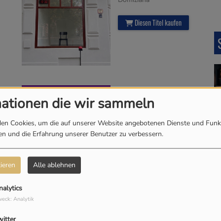
Diesen Titel kaufen
Siren
mationen die wir sammeln
Felix Jaehn
en Cookies, um die auf unserer Website angebotenen Dienste und Funk
Diesen Titel kaufen
len und die Erfahrung unserer Benutzer zu verbessern.
ieren
Alle ablehnen
nalytics
eck: Analytik
Drive Safe
Myles Smith
witter