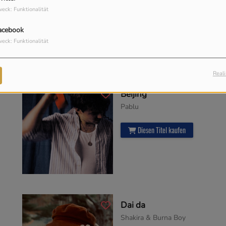
eck: Funktionalität
Diesen Titel kaufen
acebook
eck: Funktionalität
Reali
Beijing
Pablu
Diesen Titel kaufen
Dai da
Shakira & Burna Boy