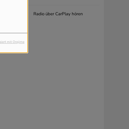
Radio über CarPlay hören
siert mit Orejime