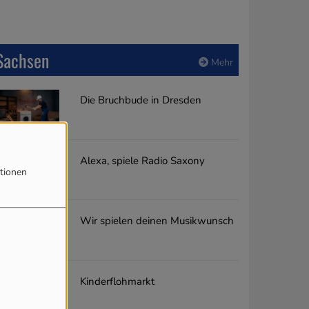
Sachsen
Mehr
Die Bruchbude in Dresden
Alexa, spiele Radio Saxony
tionen
Wir spielen deinen Musikwunsch
Kinderflohmarkt